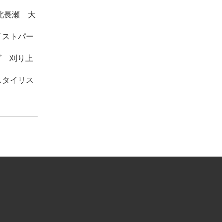
北長瀬 大
イストパー
バング 刈り上
スタイリス