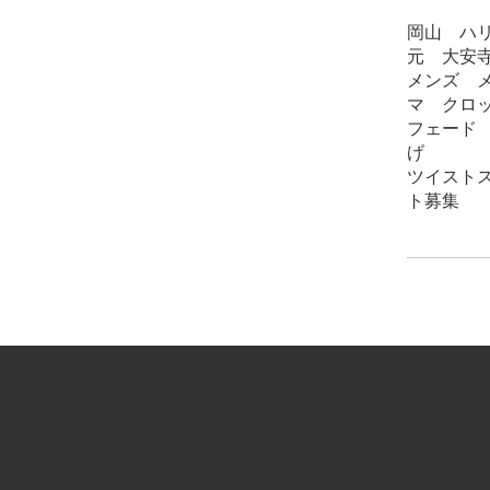
岡山 ハ
元 大安
メンズ 
マ クロ
フェード バー
げ
ツイスト
ト募集