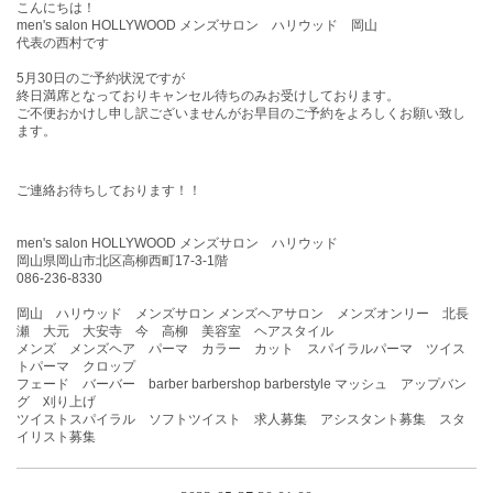
こんにちは！
men's salon HOLLYWOOD メンズサロン ハリウッド 岡山
代表の西村です
5月30
日
のご予約状況ですが
終日満席となっておりキャンセル待ちのみお受けしております。
ご不便おかけし申し訳ございませんがお早目のご予約をよろしくお願い致し
ます。
ご連絡お待ちしております！！
men's salon HOLLYWOOD メンズサロン ハリウッド
岡山県岡山市北区高柳西町17-3-1階
086-236-8330
岡山 ハリウッド メンズサロン メンズヘアサロン メンズオンリー 北長
瀬 大元 大安寺 今 高柳 美容室 ヘアスタイル
メンズ メンズヘア パーマ カラー カット スパイラルパーマ ツイス
トパーマ クロップ
フェード バーバー barber barbershop barberstyle マッシュ アップバン
グ 刈り上げ
ツイストスパイラル ソフトツイスト 求人募集 アシスタント募集 スタ
イリスト募集