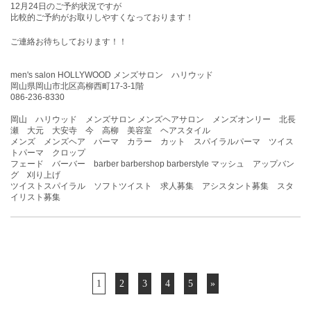
12月24
日
のご予約状況ですが
比較的ご予約がお取りしやすくなっております！
ご連絡お待ちしております！！
men's salon HOLLYWOOD メンズサロン ハリウッド
岡山県岡山市北区高柳西町17-3-1階
086-236-8330
岡山 ハリウッド メンズサロン メンズヘアサロン メンズオンリー 北長
瀬 大元 大安寺 今 高柳 美容室 ヘアスタイル
メンズ メンズヘア パーマ カラー カット スパイラルパーマ ツイス
トパーマ クロップ
フェード バーバー barber barbershop barberstyle マッシュ アップバン
グ 刈り上げ
ツイストスパイラル ソフトツイスト 求人募集 アシスタント募集 スタ
イリスト募集
1
2
3
4
5
»