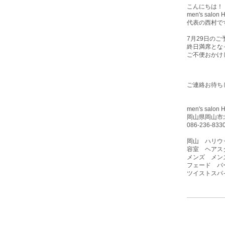
こんにちは！
men's sa
代表の西村で
7月29日
のご
終日満席とな
ご不便おかけ
ご連絡お待ち
men's sa
岡山県岡山市北
086-236-833
岡山 ハリウ
容室 ヘアス
メンズ メン
フェード バーバ
ツイストスパ