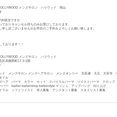
lon HOLLYWOOD メンズサロン ハリウッド 岡山
す
予約状況ですが
っておりキャンセル待ちのみお受けしております。
し申し訳ございませんがお早目のご予約をよろしくお願い致します。
しております！！
lon HOLLYWOOD メンズサロン ハリウッド
区高柳西町17-3-1階
0
ッド メンズサロン メンズヘアサロン メンズオンリー 北長瀬 大元 大安寺 
タイル
ズヘア パーマ カラー カット スパイラルパーマ ツイストパーマ クロップ
ー barber barbershop barberstyle マッシュ アップバング 刈り上げ
イラル ソフトツイスト 求人募集 アシスタント募集 スタイリスト募集