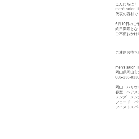
こんにちは！
men's sa
代表の西村で
6月10日
のご
終日満席とな
ご不便おかけ
ご連絡お待ち
men's sa
岡山県岡山市北
086-236-833
岡山 ハリウ
容室 ヘアス
メンズ メン
フェード バーバ
ツイストスパ