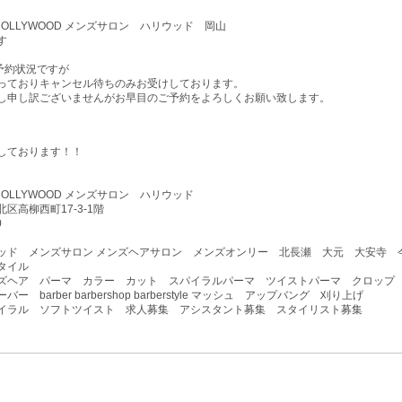
lon HOLLYWOOD メンズサロン ハリウッド 岡山
す
予約状況ですが
っておりキャンセル待ちのみお受けしております。
し申し訳ございませんがお早目のご予約をよろしくお願い致します。
しております！！
lon HOLLYWOOD メンズサロン ハリウッド
区高柳西町17-3-1階
0
ッド メンズサロン メンズヘアサロン メンズオンリー 北長瀬 大元 大安寺 
タイル
ズヘア パーマ カラー カット スパイラルパーマ ツイストパーマ クロップ
ー barber barbershop barberstyle マッシュ アップバング 刈り上げ
イラル ソフトツイスト 求人募集 アシスタント募集 スタイリスト募集