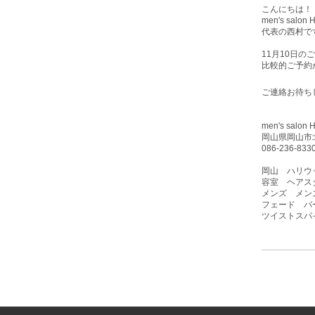
こんにちは！
men's sa
代表の西村で
11月10
日のご
比較的ご予約
ご連絡お待ち
men's sa
岡山県岡山市北
086-236-833
岡山 ハリウ
容室 ヘアス
メンズ メン
フェード バーバ
ツイストスパ