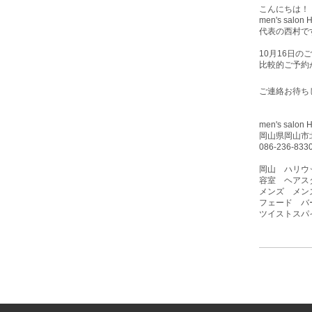
こんにちは！
men's sa
代表の西村で
10月16
日のご
比較的ご予約
ご連絡お待ち
men's sa
岡山県岡山市北
086-236-833
岡山 ハリウ
容室 ヘアス
メンズ メン
フェード バーバ
ツイストスパ